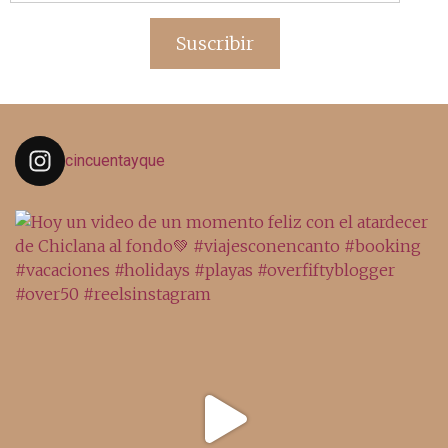
de
email
Suscribir
cincuentayque