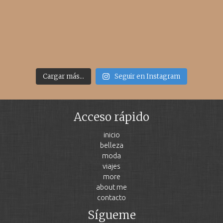
Cargar más...
Seguir en Instagram
Acceso rápido
inicio
belleza
moda
viajes
more
about me
contacto
Sígueme