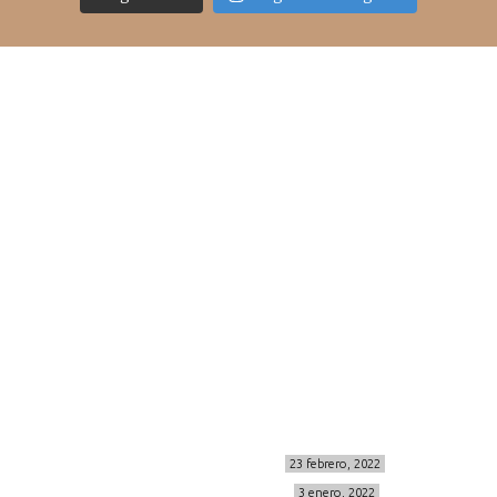
Acceso rápido
inicio
belleza
moda
viajes
more
about me
contacto
Sígueme
info@cincuentayque.es
Últimos posts
MIS BÁSICOS DE CORTEFIEL
23 febrero, 2022
MENOPAUSIA CON DOMMA
3 enero, 2022