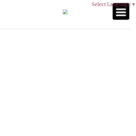
Select Language
▼