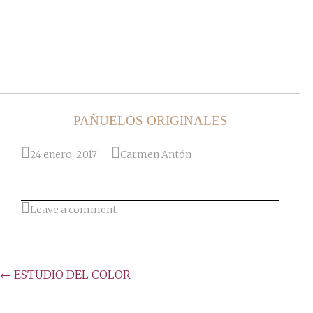
Ir al post
PAÑUELOS ORIGINALES
24 enero, 2017
Carmen Antón
Leave a comment
Post
←
ESTUDIO DEL COLOR
navigation