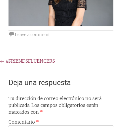
Leave a comment
Post
←
#FRIENDSFLUENCERS
navigation
Deja una respuesta
Tu dirección de correo electrónico no será
publicada.
Los campos obligatorios están
marcados con
*
Comentario
*