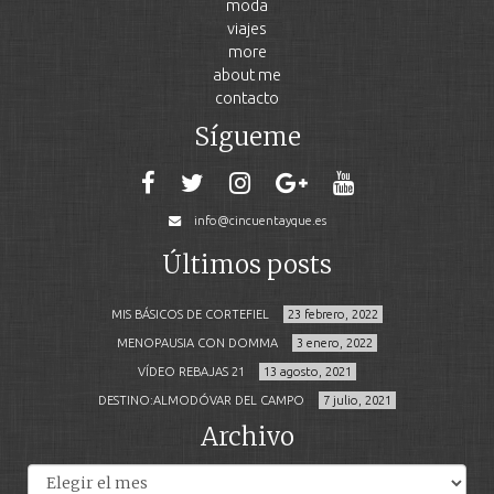
moda
viajes
more
about me
contacto
Sígueme
info@cincuentayque.es
Últimos posts
MIS BÁSICOS DE CORTEFIEL
23 febrero, 2022
MENOPAUSIA CON DOMMA
3 enero, 2022
VÍDEO REBAJAS 21
13 agosto, 2021
DESTINO:ALMODÓVAR DEL CAMPO
7 julio, 2021
Archivo
Archivos