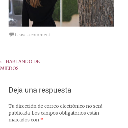
Leave a comment
Post
←
HABLANDO DE
MIEDOS
navigation
Deja una respuesta
Tu dirección de correo electrónico no será
publicada.
Los campos obligatorios están
marcados con
*