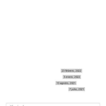
moda
viajes
more
about me
contacto
Sígueme
info@cincuentayque.es
Últimos posts
MIS BÁSICOS DE CORTEFIEL
23 febrero, 2022
MENOPAUSIA CON DOMMA
3 enero, 2022
VÍDEO REBAJAS 21
13 agosto, 2021
DESTINO:ALMODÓVAR DEL CAMPO
7 julio, 2021
Archivo
Archivos