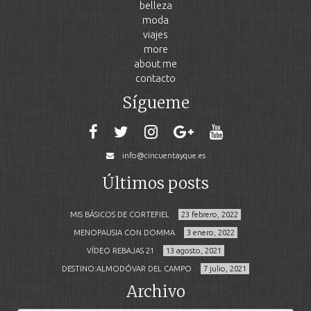
belleza
moda
viajes
more
about me
contacto
Sígueme
info@cincuentayque.es
Últimos posts
MIS BÁSICOS DE CORTEFIEL
23 febrero, 2022
MENOPAUSIA CON DOMMA
3 enero, 2022
VÍDEO REBAJAS 21
13 agosto, 2021
DESTINO:ALMODÓVAR DEL CAMPO
7 julio, 2021
Archivo