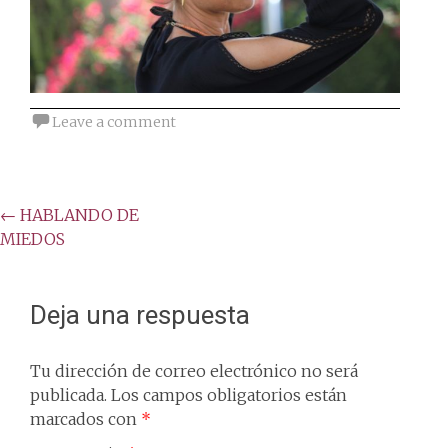
Leave a comment
Post
←
HABLANDO DE
MIEDOS
navigation
Deja una respuesta
Tu dirección de correo electrónico no será
publicada.
Los campos obligatorios están
marcados con
*