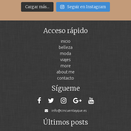
Cargar más...
Seguir en Instagram
Acceso rápido
inicio
belleza
moda
viajes
more
about me
contacto
Sígueme
info@cincuentayque.es
Últimos posts