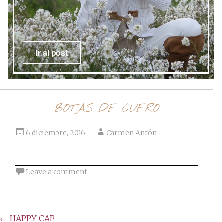
post
Ir al post
BOTAS DE CUERO
6 diciembre, 2016
Carmen Antón
Leave a comment
Post
←
HAPPY CAP