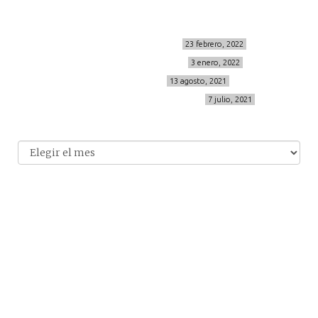
Últimos posts
MIS BÁSICOS DE CORTEFIEL
23 febrero, 2022
MENOPAUSIA CON DOMMA
3 enero, 2022
VÍDEO REBAJAS 21
13 agosto, 2021
DESTINO:ALMODÓVAR DEL CAMPO
7 julio, 2021
Archivo
Archivos
© 2014-2026 cincuentayque.es
Diseño y desarrollado web Tuenweb