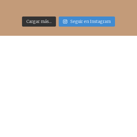
Cargar más...
Seguir en Instagram
Acceso rápido
inicio
belleza
moda
viajes
more
about me
contacto
Sígueme
info@cincuentayque.es