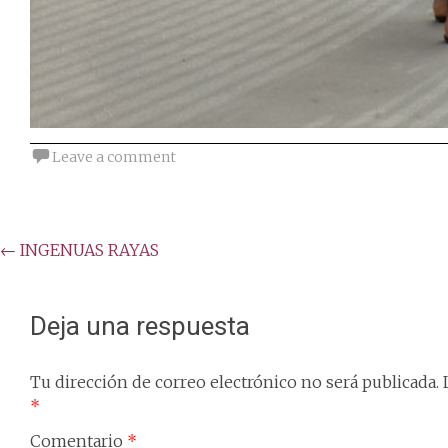
Leave a comment
Post
←
INGENUAS RAYAS
navigation
Deja una respuesta
Tu dirección de correo electrónico no será publicada.
*
Comentario
*