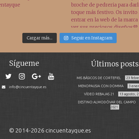
Cargar más...
Seguir en Instagram
Sígueme
Últimos posts
MIS BÁSICOS DE CORTEFIEL
23 febr
MENOPAUSIA CON DOMMA
3 ener
info@cincuentayque.es
VÍDEO REBAJAS 21
13 agosto, 
DESTINO:ALMODÓVAR DEL CAMPO
2021
© 2014-2026 cincuentayque.es