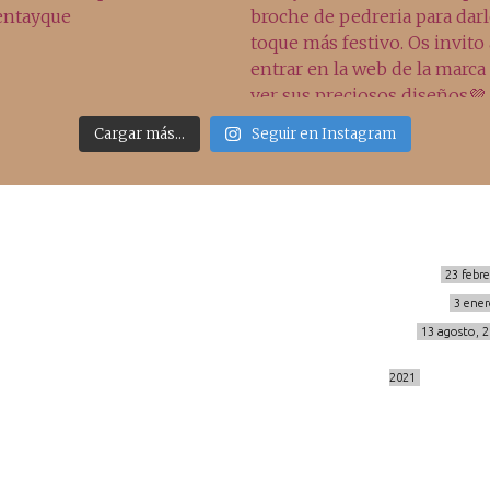
Cargar más...
Seguir en Instagram
Sígueme
Últimos posts
MIS BÁSICOS DE CORTEFIEL
23 febr
MENOPAUSIA CON DOMMA
3 ener
info@cincuentayque.es
VÍDEO REBAJAS 21
13 agosto, 
DESTINO:ALMODÓVAR DEL CAMPO
2021
© 2014-2026 cincuentayque.es