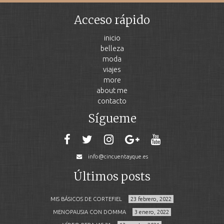
Acceso rápido
inicio
belleza
moda
viajes
more
about me
contacto
Sígueme
info@cincuentayque.es
Últimos posts
MIS BÁSICOS DE CORTEFIEL
23 febrero, 2022
MENOPAUSIA CON DOMMA
3 enero, 2022