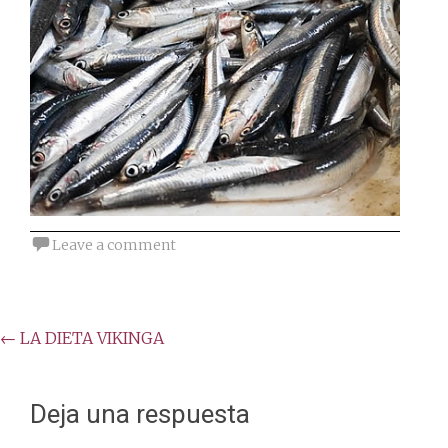
Leave a comment
Post
←
LA DIETA VIKINGA
navigation
Deja una respuesta