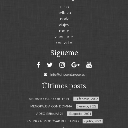
inicio
belleza
moda
viajes
more
about me
contacto
Sígueme
info@cincuentayque.es
Últimos posts
MIS BÁSICOS DE CORTEFIEL
23 febrero, 2022
MENOPAUSIA CON DOMMA
3 enero, 2022
VÍDEO REBAJAS 21
13 agosto, 2021
DESTINO:ALMODÓVAR DEL CAMPO
7 julio, 2021