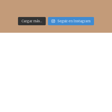
Cargar más...
Seguir en Instagram
Acceso rápido
inicio
belleza
moda
viajes
more
about me
contacto
Sígueme
info@cincuentayque.es