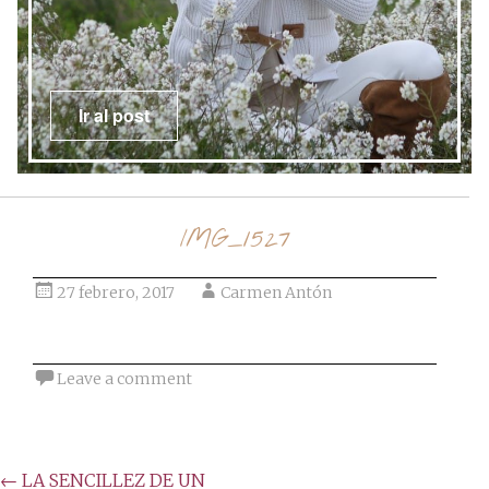
post
Ir al post
IMG_1527
27 febrero, 2017
Carmen Antón
Leave a comment
Post
←
LA SENCILLEZ DE UN