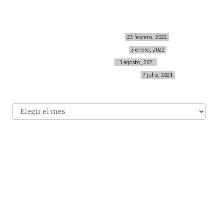
Últimos posts
MIS BÁSICOS DE CORTEFIEL
23 febrero, 2022
MENOPAUSIA CON DOMMA
3 enero, 2022
VÍDEO REBAJAS 21
13 agosto, 2021
DESTINO:ALMODÓVAR DEL CAMPO
7 julio, 2021
Archivo
Archivos
© 2014-2026 cincuentayque.es
Diseño y desarrollado web Tuenweb