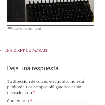
Leave a comment
Post
←
LE SECRET DU MARAIS
navigation
Deja una respuesta
Tu dirección de correo electrónico no será
publicada.
Los campos obligatorios están
marcados con
*
Comentario
*