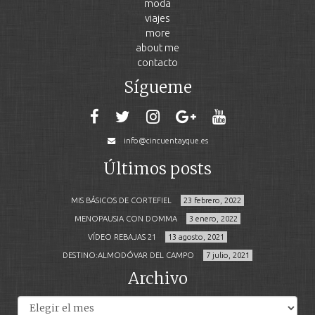
moda
viajes
more
about me
contacto
Sígueme
info@cincuentayque.es
Últimos posts
MIS BÁSICOS DE CORTEFIEL
23 febrero, 2022
MENOPAUSIA CON DOMMA
3 enero, 2022
VÍDEO REBAJAS 21
13 agosto, 2021
DESTINO:ALMODÓVAR DEL CAMPO
7 julio, 2021
Archivo
Archivos