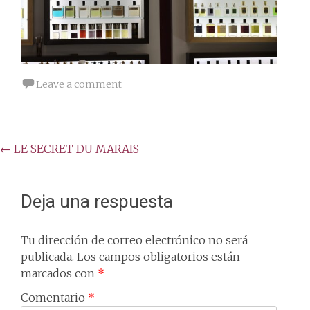
Leave a comment
Post
←
LE SECRET DU MARAIS
navigation
Deja una respuesta
Tu dirección de correo electrónico no será
publicada.
Los campos obligatorios están
marcados con
*
Comentario
*