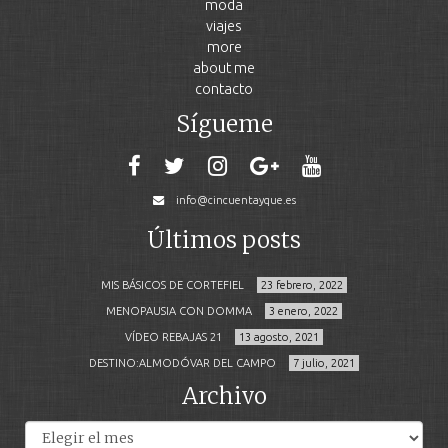
moda
viajes
more
about me
contacto
Sígueme
info@cincuentayque.es
Últimos posts
MIS BÁSICOS DE CORTEFIEL
23 febrero, 2022
MENOPAUSIA CON DOMMA
3 enero, 2022
VÍDEO REBAJAS 21
13 agosto, 2021
DESTINO:ALMODÓVAR DEL CAMPO
7 julio, 2021
Archivo
Archivos