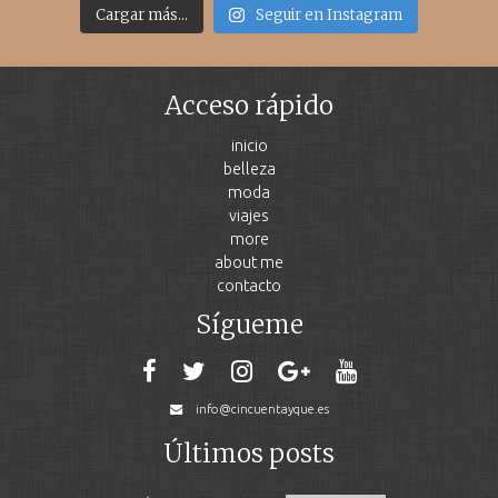
Cargar más...
Seguir en Instagram
Acceso rápido
inicio
belleza
moda
viajes
more
about me
contacto
Sígueme
info@cincuentayque.es
Últimos posts