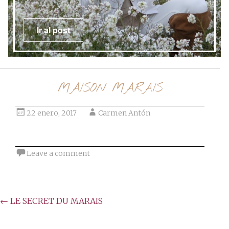
Ir al post
MAISON MARAIS
22 enero, 2017
Carmen Antón
Leave a comment
Post
←
LE SECRET DU MARAIS
navigation