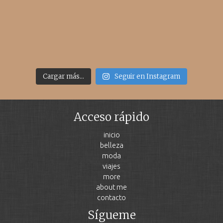
Cargar más...
Seguir en Instagram
Acceso rápido
inicio
belleza
moda
viajes
more
about me
contacto
Sígueme