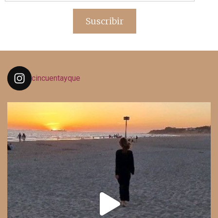
de
email
Suscribir
cincuentayque