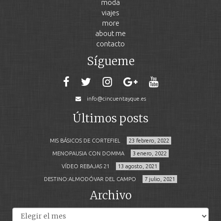
moda
viajes
more
about me
contacto
Sígueme
info@cincuentayque.es
Últimos posts
MIS BÁSICOS DE CORTEFIEL
23 febrero, 2022
MENOPAUSIA CON DOMMA
3 enero, 2022
VÍDEO REBAJAS 21
13 agosto, 2021
DESTINO:ALMODÓVAR DEL CAMPO
7 julio, 2021
Archivo
Archivos