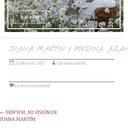
Ir al post
JUANA MARTIN Y MEDINA AZA
21 febrero, 2017
Carmen Antón
Leave a comment
Post
←
MBFWM, MI VISIÓN DE
JUANA MARTÍN
navigation