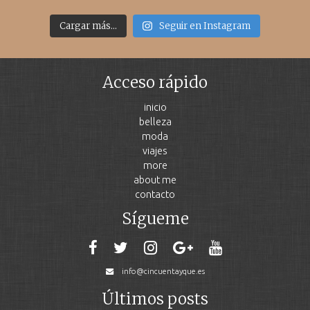
Cargar más...
Seguir en Instagram
Acceso rápido
inicio
belleza
moda
viajes
more
about me
contacto
Sígueme
info@cincuentayque.es
Últimos posts