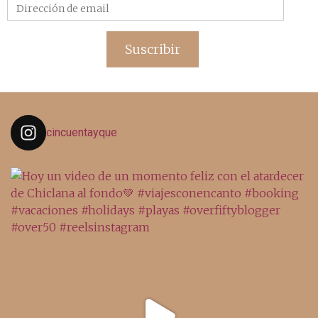
Dirección
de
email
Suscribir
cincuentayque