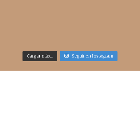
Cargar más...
Seguir en Instagram
Acceso rápido
inicio
belleza
moda
viajes
more
about me
contacto