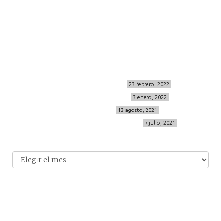
Sígueme
info@cincuentayque.es
Últimos posts
MIS BÁSICOS DE CORTEFIEL
23 febrero, 2022
MENOPAUSIA CON DOMMA
3 enero, 2022
VÍDEO REBAJAS 21
13 agosto, 2021
DESTINO:ALMODÓVAR DEL CAMPO
7 julio, 2021
Archivo
Archivos
© 2014-2026 cincuentayque.es
Diseño y desarrollado web Tuenweb