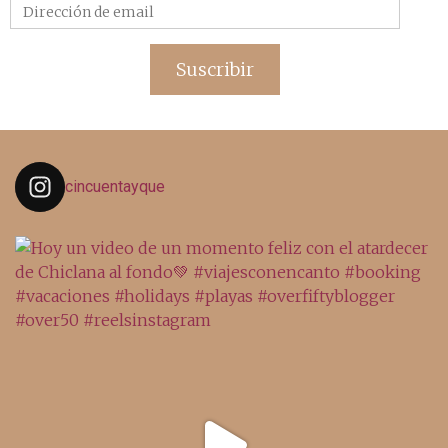
Dirección
de
email
Suscribir
cincuentayque