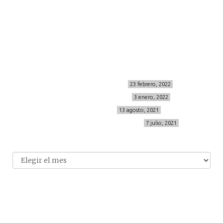
Sígueme
info@cincuentayque.es
Últimos posts
MIS BÁSICOS DE CORTEFIEL
23 febrero, 2022
MENOPAUSIA CON DOMMA
3 enero, 2022
VÍDEO REBAJAS 21
13 agosto, 2021
DESTINO:ALMODÓVAR DEL CAMPO
7 julio, 2021
Archivo
Archivos
© 2014-2026 cincuentayque.es
Diseño y desarrollado web Tuenweb