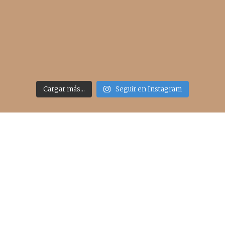
Cargar más...
Seguir en Instagram
Acceso rápido
inicio
belleza
moda
viajes
more
about me
contacto