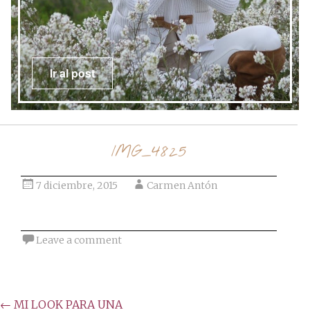
Ir al post
IMG_4825
7 diciembre, 2015
Carmen Antón
Leave a comment
Post
←
MI LOOK PARA UNA