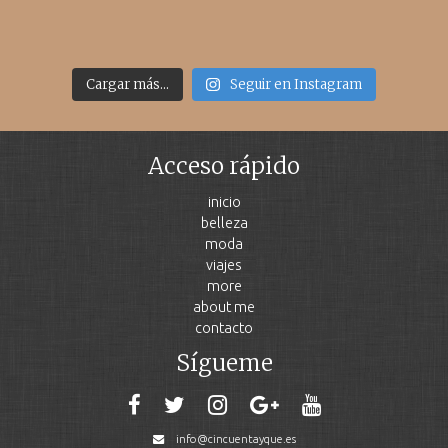
Cargar más...
Seguir en Instagram
Acceso rápido
inicio
belleza
moda
viajes
more
about me
contacto
Sígueme
info@cincuentayque.es