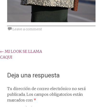
Leave a comment
Post
←
MI LOOK SE LLAMA
CAQUI
navigation
Deja una respuesta
Tu dirección de correo electrónico no será
publicada.
Los campos obligatorios están
marcados con
*