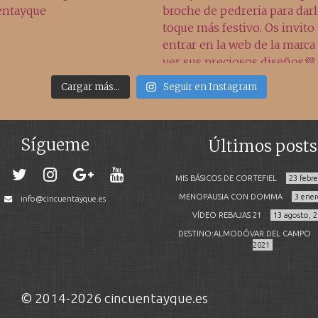
Cargar más...
Seguir en Instagram
Sígueme
Últimos posts
MIS BÁSICOS DE CORTEFIEL
23 febr
MENOPAUSIA CON DOMMA
3 ener
info@cincuentayque.es
VÍDEO REBAJAS 21
13 agosto, 
DESTINO:ALMODÓVAR DEL CAMPO
2021
© 2014-2026 cincuentayque.es