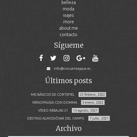
belleza
moda
viajes
more
about me
contacto
Sígueme
info@cincuentayque.es
Últimos posts
MIS BÁSICOS DE CORTEFIEL
23 febrero, 2022
MENOPAUSIA CON DOMMA
3 enero, 2022
VÍDEO REBAJAS 21
13 agosto, 2021
DESTINO:ALMODÓVAR DEL CAMPO
7 julio, 2021
Archivo