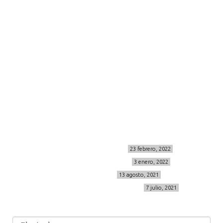
moda
viajes
more
about me
contacto
Sígueme
info@cincuentayque.es
Últimos posts
MIS BÁSICOS DE CORTEFIEL
23 febrero, 2022
MENOPAUSIA CON DOMMA
3 enero, 2022
VÍDEO REBAJAS 21
13 agosto, 2021
DESTINO:ALMODÓVAR DEL CAMPO
7 julio, 2021
Archivo
Archivos