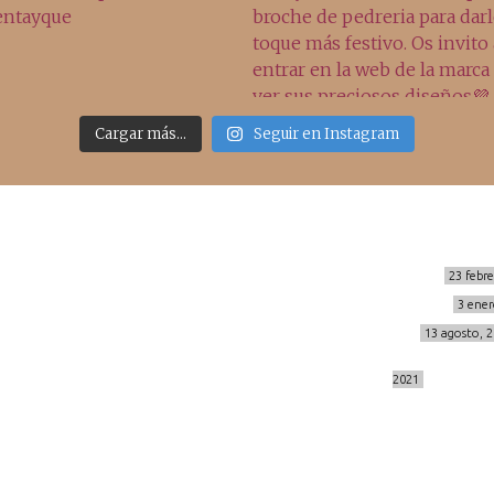
Cargar más...
Seguir en Instagram
Sígueme
Últimos posts
MIS BÁSICOS DE CORTEFIEL
23 febr
MENOPAUSIA CON DOMMA
3 ener
info@cincuentayque.es
VÍDEO REBAJAS 21
13 agosto, 
DESTINO:ALMODÓVAR DEL CAMPO
2021
© 2014-2026 cincuentayque.es