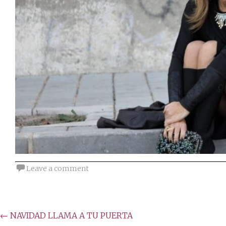
Leave a comment
Post
←
NAVIDAD LLAMA A TU PUERTA