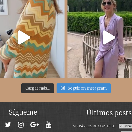
Cargar más...
Seguir en Instagram
Sígueme
Últimos posts
MIS BÁSICOS DE CORTEFIEL
23 febr