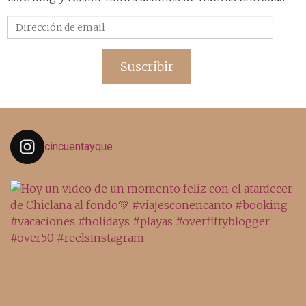
Dirección
de
email
Suscribir
cincuentayque