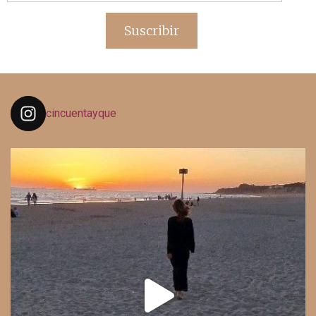
de
email
Suscribir
cincuentayque