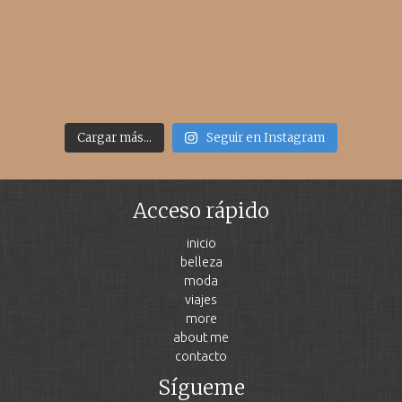
Cargar más...
Seguir en Instagram
Acceso rápido
inicio
belleza
moda
viajes
more
about me
contacto
Sígueme