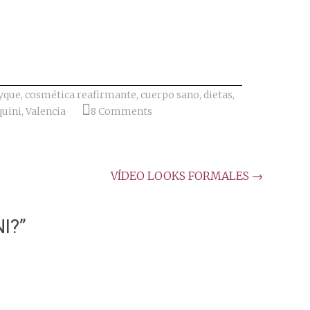
yque
,
cosmética reafirmante
,
cuerpo sano
,
dietas
,
quini
,
Valencia
8 Comments
VÍDEO LOOKS FORMALES
→
I?
”