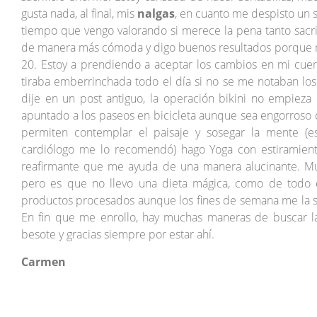
gusta nada, al final, mis
nalgas
, en cuanto me despisto un 
tiempo que vengo valorando si merece la pena tanto sacr
de manera más cómoda y digo buenos resultados porque no 
20. Estoy a prendiendo a aceptar los cambios en mi cuerp
tiraba emberrinchada todo el día si no se me notaban los 
dije en un post antiguo, la operación bikini no empieza
apuntado a los paseos en bicicleta aunque sea engorroso c
permiten contemplar el paisaje y sosegar la mente (es
cardiólogo me lo recomendó) hago Yoga con estiramiento
reafirmante que me ayuda de una manera alucinante. 
pero es que no llevo una dieta mágica, como de todo exc
productos procesados aunque los fines de semana me la sa
En fin que me enrollo, hay muchas maneras de buscar 
besote y gracias siempre por estar ahí.
Carmen