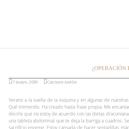
Ir al post
¿OPERACIÓN B
7 mayo, 2019
Carmen Antón
Verano a la vuelta de la esquina y en algunas de nuestra
Qué tremendo. Ha creado hasta frase propia. Me encantarí
decirle que no estoy de acuerdo con las dietas draconianas 
una tableta abdominal que te deja la barriga a cuadros. S
sacrificio enorme. Estoy cansada de hacer sentadillas, m