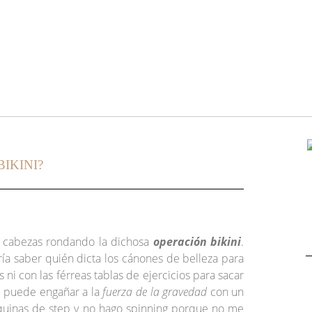
IKINI?
s cabezas rondando la dichosa
operación bikini
.
a saber quién dicta los cánones de belleza para
ni con las férreas tablas de ejercicios para sacar
e puede engañar a la
fuerza de la gravedad
con un
áquinas de step y no hago spinning porque no me