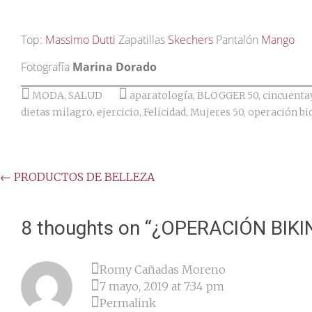
Top:
Massimo Dutti
Zapatillas
Skechers
Pantalón
Mango
Fotografía
Marina Dorado
MODA
,
SALUD
aparatología
,
BLOGGER 50
,
cincuenta
dietas milagro
,
ejercicio
,
Felicidad
,
Mujeres 50
,
operación bi
Post
←
PRODUCTOS DE BELLEZA
navigation
8 thoughts on “
¿OPERACIÓN BIKIN
Romy Cañadas Moreno
7 mayo, 2019 at 7:34 pm
Permalink