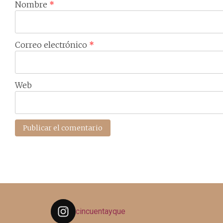
Nombre
*
Correo electrónico
*
Web
cincuentayque