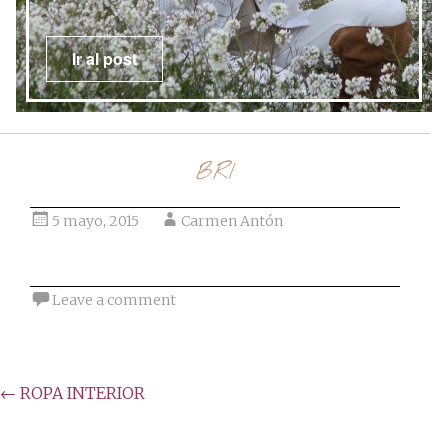
post
Ir al post
BRI
5 mayo, 2015
Carmen Antón
Leave a comment
Post
←
ROPA INTERIOR
navigation