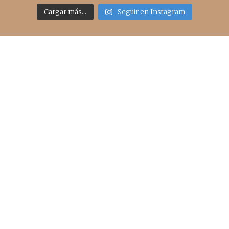
Cargar más...
Seguir en Instagram
Acceso rápido
inicio
belleza
moda
viajes
more
about me
contacto
Sígueme
info@cincuentayque.es
Últimos posts