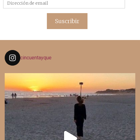
Dirección
de
email
Suscribir
cincuentayque