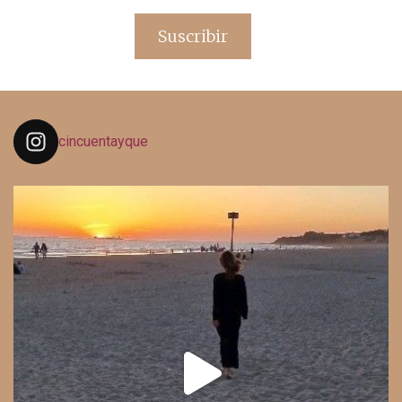
de
email
Suscribir
cincuentayque