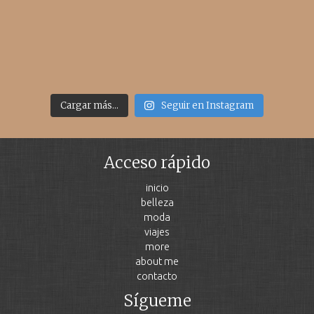
Cargar más...
Seguir en Instagram
Acceso rápido
inicio
belleza
moda
viajes
more
about me
contacto
Sígueme