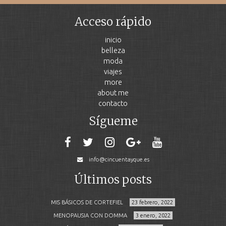
Acceso rápido
inicio
belleza
moda
viajes
more
about me
contacto
Sígueme
info@cincuentayque.es
Últimos posts
MIS BÁSICOS DE CORTEFIEL
23 febrero, 2022
MENOPAUSIA CON DOMMA
3 enero, 2022