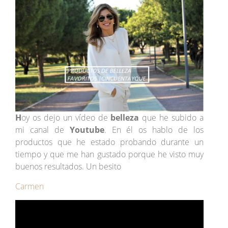
H
oy os dejo un vídeo de
belleza
que he subido a
mi canal de
Youtube
. En él os hablo de los
productos que he estado probando durante un
tiempo y que me han gustado porque he visto muy
buenos resultados. Un besito
Carmen