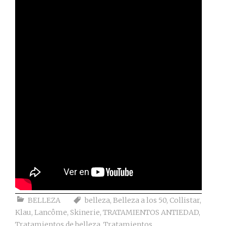
BELLEZA
belleza
,
Belleza a los 50
,
Collistar
,
Klau
,
Lancôme
,
Skinerie
,
TRATAMIENTOS ANTIEDAD
,
Tratamientos de belleza
,
Tratamientos