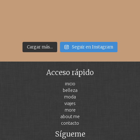
Cargar más...
Seguir en Instagram
Acceso rápido
inicio
belleza
moda
viajes
more
about me
contacto
Sígueme