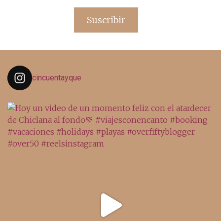
de
email
Suscribir
cincuentayque