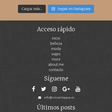
Cargar más...
Seguir en Instagram
Acceso rápido
inicio
belleza
moda
viajes
more
about me
contacto
Sígueme
info@cincuentayque.es
Últimos posts