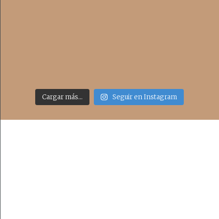
Cargar más...
Seguir en Instagram
Acceso rápido
inicio
belleza
moda
viajes
more
about me
contacto