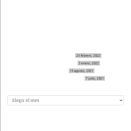
Sígueme
info@cincuentayque.es
Últimos posts
MIS BÁSICOS DE CORTEFIEL
23 febrero, 2022
MENOPAUSIA CON DOMMA
3 enero, 2022
VÍDEO REBAJAS 21
13 agosto, 2021
DESTINO:ALMODÓVAR DEL CAMPO
7 julio, 2021
Archivo
Archivos
© 2014-2026 cincuentayque.es