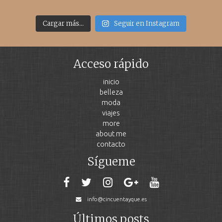
Cargar más...
Seguir en Instagram
Acceso rápido
inicio
belleza
moda
viajes
more
about me
contacto
Sígueme
info@cincuentayque.es
Últimos posts