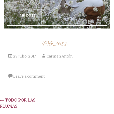
Ir al post
IMG_4182
27 julio, 2017
Carmen Antón
Leave a comment
Post
←
TODO POR LAS
PLUMAS
navigation