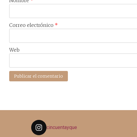
Nombre
*
Correo electrónico
*
Web
cincuentayque