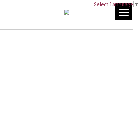
Select Language
▼