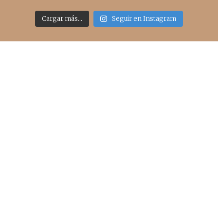
Cargar más...
Seguir en Instagram
Acceso rápido
inicio
belleza
moda
viajes
more
about me
contacto
Sígueme
info@cincuentayque.es
Últimos posts