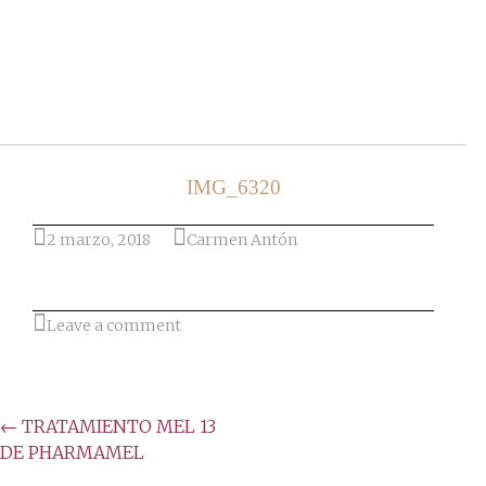
Ir al post
IMG_6320
2 marzo, 2018
Carmen Antón
Leave a comment
Post
←
TRATAMIENTO MEL 13
DE PHARMAMEL
navigation