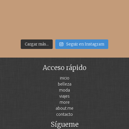
Cargar más...
Seguir en Instagram
Acceso rápido
inicio
belleza
moda
viajes
more
about me
contacto
Sígueme