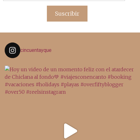
de
email
Suscribir
cincuentayque