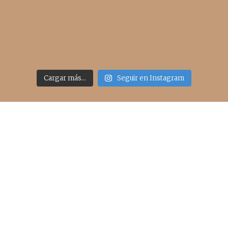
Cargar más...
Seguir en Instagram
Acceso rápido
inicio
belleza
moda
viajes
more
about me
contacto
Sígueme