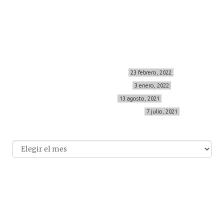
info@cincuentayque.es
Últimos posts
MIS BÁSICOS DE CORTEFIEL
23 febrero, 2022
MENOPAUSIA CON DOMMA
3 enero, 2022
VÍDEO REBAJAS 21
13 agosto, 2021
DESTINO:ALMODÓVAR DEL CAMPO
7 julio, 2021
Archivo
Archivos
© 2014-2026 cincuentayque.es
Diseño y desarrollado web Tuenweb