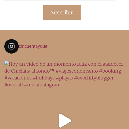
de
email
Suscribir
cincuentayque