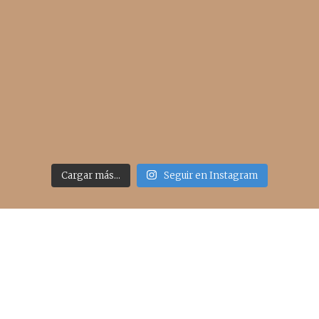
Cargar más...
Seguir en Instagram
Acceso rápido
inicio
belleza
moda
viajes
more