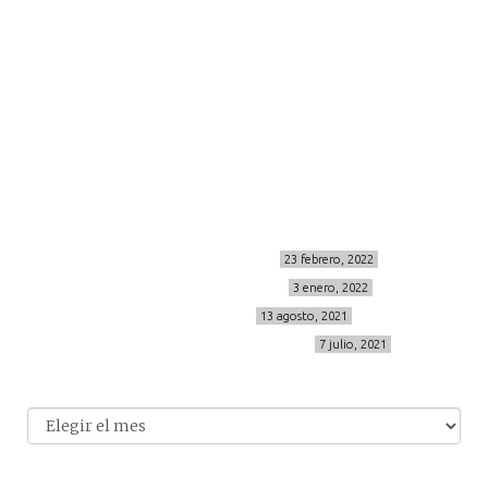
about me
contacto
Sígueme
info@cincuentayque.es
Últimos posts
MIS BÁSICOS DE CORTEFIEL
23 febrero, 2022
MENOPAUSIA CON DOMMA
3 enero, 2022
VÍDEO REBAJAS 21
13 agosto, 2021
DESTINO:ALMODÓVAR DEL CAMPO
7 julio, 2021
Archivo
Archivos