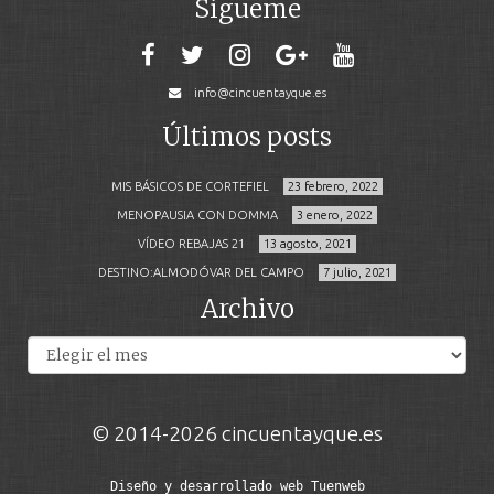
Sígueme
info@cincuentayque.es
Últimos posts
MIS BÁSICOS DE CORTEFIEL
23 febrero, 2022
MENOPAUSIA CON DOMMA
3 enero, 2022
VÍDEO REBAJAS 21
13 agosto, 2021
DESTINO:ALMODÓVAR DEL CAMPO
7 julio, 2021
Archivo
Archivos
© 2014-2026 cincuentayque.es
Diseño y desarrollado web Tuenweb