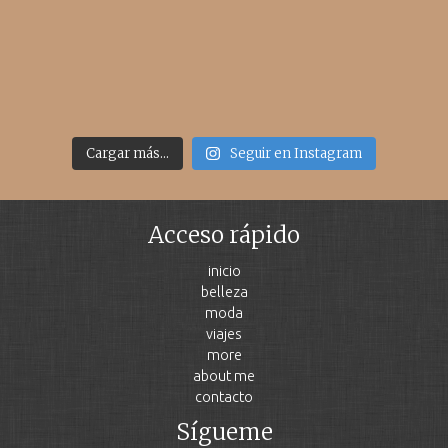
Cargar más...
Seguir en Instagram
Acceso rápido
inicio
belleza
moda
viajes
more
about me
contacto
Sígueme