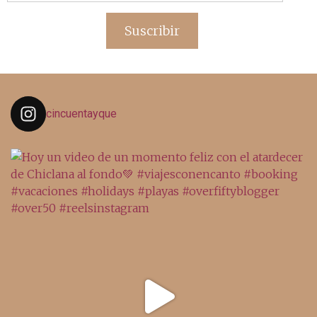
de
email
Suscribir
cincuentayque