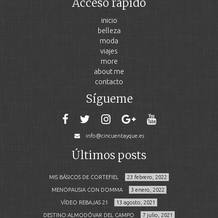
Acceso rápido
inicio
belleza
moda
viajes
more
about me
contacto
Sígueme
info@cincuentayque.es
Últimos posts
MIS BÁSICOS DE CORTEFIEL
23 febrero, 2022
MENOPAUSIA CON DOMMA
3 enero, 2022
VÍDEO REBAJAS 21
13 agosto, 2021
DESTINO:ALMODÓVAR DEL CAMPO
7 julio, 2021