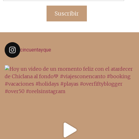
de
email
Suscribir
cincuentayque