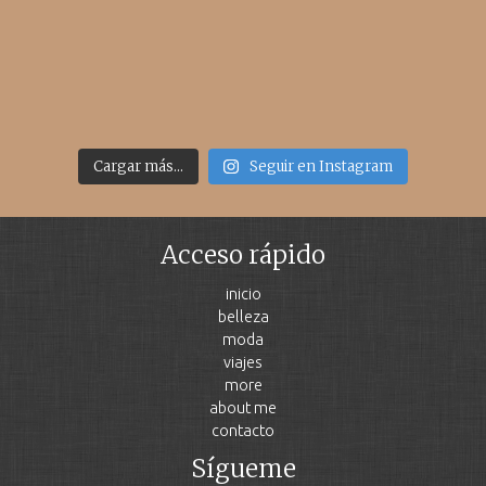
Cargar más...
Seguir en Instagram
Acceso rápido
inicio
belleza
moda
viajes
more
about me
contacto
Sígueme