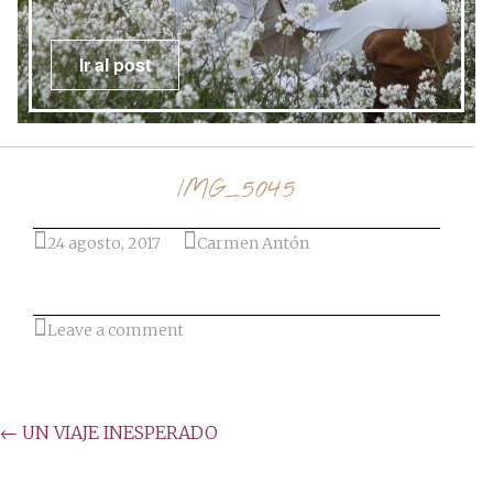
Ir al post
IMG_5045
24 agosto, 2017
Carmen Antón
Leave a comment
Post
←
UN VIAJE INESPERADO
navigation