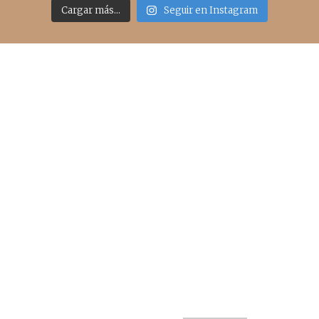
Cargar más...
Seguir en Instagram
Acceso rápido
inicio
belleza
moda
viajes
more
about me
contacto
Sígueme
info@cincuentayque.es
Últimos posts